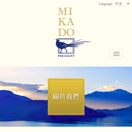
Language:
Toggle
navigati
關於我們