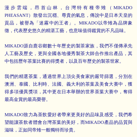
漫步雲端，昂首山林，台灣特有種帝雉（MIKADO
PHEASANT）散發出沉穩、尊貴的氣息，傳說中是日本天皇的
貢品，被譽為「迷霧中的王者」。MIKADO以帝雉為品牌象
徵，代表歷史悠久的精湛工藝，也意味值得鑑賞的不凡品味。
MIKADO源自鹿谷鄉數十年歷史的製茶家族，我們不僅傳承先
人工藝及歷史，更與全國各地優秀製茶大師合作推出產品，其
中包括歷年茶葉比賽的得獎者，以及百年歷史的製茶世家。
我們的精選茶葉，通過世界上頂尖美食家的嚴苛篩選，分別在
澳洲、泰國、比利時、法國、義大利的茶葉及美食大賽中，獲
得多項優異獎項，其中更在日本舉辦的世界茶葉大賽中，奪得
最高金賞的最高榮譽。
MIKADO致力為茶飲愛好者帶來更美好的品味及感受，我們希
望能讓茶飲者體會台灣茶葉的美好，而MIKADO產品的品質與
滋味，正如同帝雉一般獨特而珍貴。