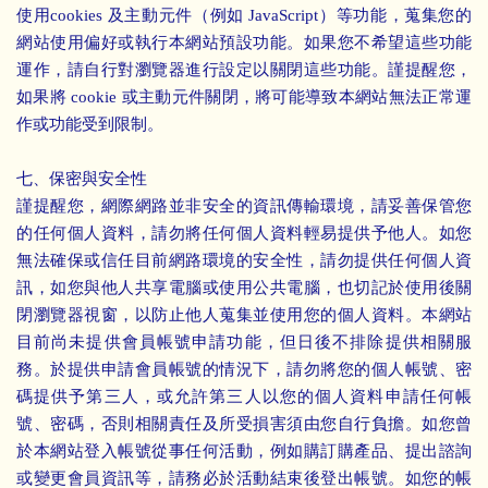
使用
cookies
及主動元件（例如
JavaScript
）等功能，蒐集您的
網站使用偏好或執行本網站預設功能。如果您不希望這些功能
運作，請自行對瀏覽器進行設定以關閉這些功能。謹提醒您，
如果將
cookie
或主動元件關閉，將可能導致本網站無法正常運
作或功能受到限制。
七、保密與安全性
謹提醒您，網際網路並非安全的資訊傳輸環境，請妥善保管您
的任何個人資料，請勿將任何個人資料輕易提供予他人。如您
無法確保或信任目前網路環境的安全性，請勿提供任何個人資
訊，如您與他人共享電腦或使用公共電腦，也切記於使用後關
閉瀏覽器視窗，以防止他人蒐集並使用您的個人資料。本網站
目前尚未提供會員帳號申請功能，但日後不排除提供相關服
務。於提供申請會員帳號的情況下，請勿將您的個人帳號、密
碼提供予第三人，或允許第三人以您的個人資料申請任何帳
號、密碼，否則相關責任及所受損害須由您自行負擔。如您曾
於本網站登入帳號從事任何活動，例如購訂購產品、提出諮詢
或變更會員資訊等，請務必於活動結束後登出帳號。如您的帳